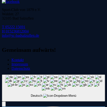
Sport-Club von 1879 e.V.
Waldstr. 27
32105 Bad Salzuflen
T 05222 15691
H 015236812004
info@sc-badsalzuflen.de
Gemeinsam aufwärts!
Kontakt
Impressum
Datenschutz
Deutsch