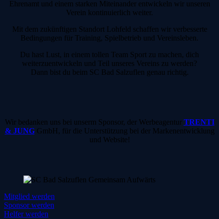
Ehrenamt und einem starken Miteinander entwickeln wir unseren
Verein kontinuierlich weiter.
Mit dem zukünftigen Standort Lohfeld schaffen wir verbesserte
Bedingungen für Training, Spielbetrieb und Vereinsleben.
Du hast Lust, in einem tollen Team Sport zu machen, dich
weiterzuentwickeln und Teil unseres Vereins zu werden?
Dann bist du beim SC Bad Salzuflen genau richtig.
Wir bedanken uns bei unserm Sponsor, der Werbeagentur
TRENTI
& JUNG
GmbH, für die Unterstützung bei der Markenentwicklung
und Website!
Mitglied werden
Sponsor werden
Helfer werden