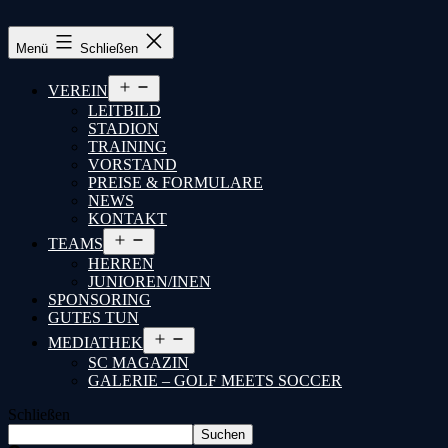
SC
Menü
Schließen
Bad
Menü
VEREIN
öffnen
Salzuflen
LEITBILD
STADION
TRAINING
VORSTAND
PREISE & FORMULARE
NEWS
KONTAKT
Menü
TEAMS
öffnen
HERREN
JUNIOREN/INEN
SPONSORING
GUTES TUN
Menü
MEDIATHEK
öffnen
SC MAGAZIN
GALERIE – GOLF MEETS SOCCER
Schließen
Suchen