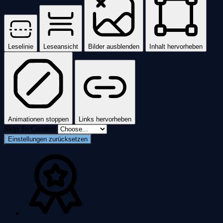
Leselinie
Leseansicht
Bilder ausblenden
Inhalt hervorheben
Animationen stoppen
Links hervorheben
Skip To Content
Einstellungen zurücksetzen