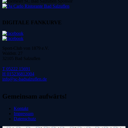
DIGITALE FANKURVE
Sport-Club von 1879 e.V.
Waldstr. 27
32105 Bad Salzuflen
T 05222 15691
H 015236812004
info@sc-badsalzuflen.de
Gemeinsam aufwärts!
Kontakt
Impressum
Datenschutz