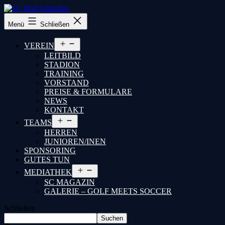
SC
Menü
Schließen
Bad
Salzuflen
Menü
VEREIN
öffnen
LEITBILD
STADION
TRAINING
VORSTAND
PREISE & FORMULARE
NEWS
KONTAKT
Menü
TEAMS
öffnen
HERREN
JUNIOREN/INEN
SPONSORING
GUTES TUN
Menü
MEDIATHEK
öffnen
SC MAGAZIN
GALERIE – GOLF MEETS SOCCER
Schließen
Suchen