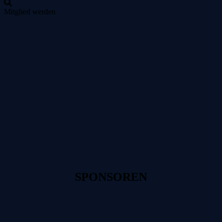
Mitglied werden
Zum
Inhalt
springen
SPONSOREN