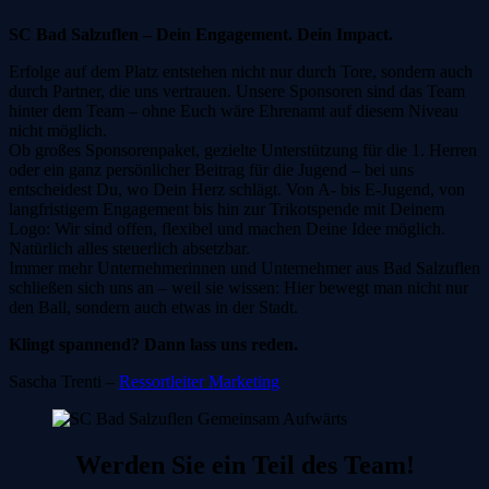
SC Bad Salzuflen – Dein Engagement. Dein Impact.
Erfolge auf dem Platz entstehen nicht nur durch Tore, sondern auch
durch Partner, die uns vertrauen. Unsere Sponsoren sind das Team
hinter dem Team – ohne Euch wäre Ehrenamt auf diesem Niveau
nicht möglich.
Ob großes Sponsorenpaket, gezielte Unterstützung für die 1. Herren
oder ein ganz persönlicher Beitrag für die Jugend – bei uns
entscheidest Du, wo Dein Herz schlägt. Von A- bis E-Jugend, von
langfristigem Engagement bis hin zur Trikotspende mit Deinem
Logo: Wir sind offen, flexibel und machen Deine Idee möglich.
Natürlich alles steuerlich absetzbar.
Immer mehr Unternehmerinnen und Unternehmer aus Bad Salzuflen
schließen sich uns an – weil sie wissen: Hier bewegt man nicht nur
den Ball, sondern auch etwas in der Stadt.
Klingt spannend? Dann lass uns reden.
Sascha Trenti –
Ressortleiter Marketing
Werden Sie ein Teil des Team!