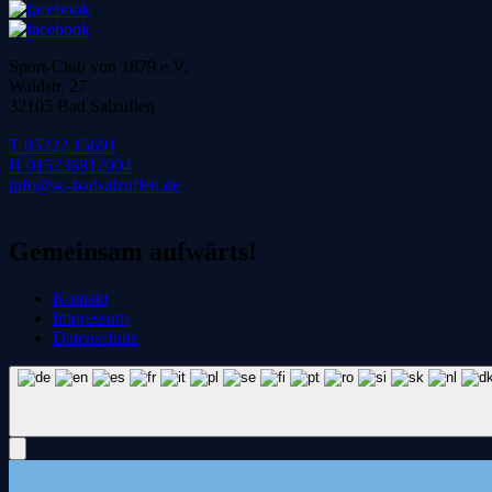
Sport-Club von 1879 e.V.
Waldstr. 27
32105 Bad Salzuflen
T 05222 15691
H 015236812004
info@sc-badsalzuflen.de
Gemeinsam aufwärts!
Kontakt
Impressum
Datenschutz