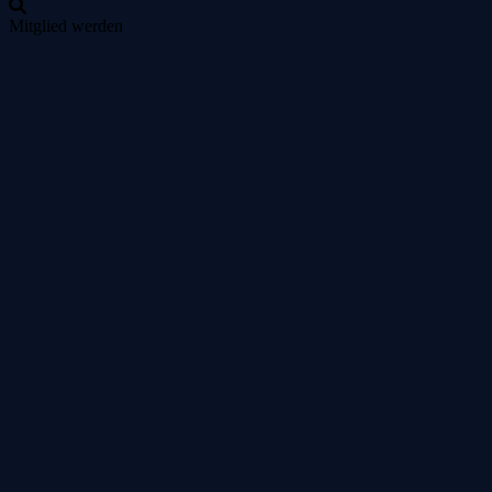
Mitglied werden
Zum
Inhalt
springen