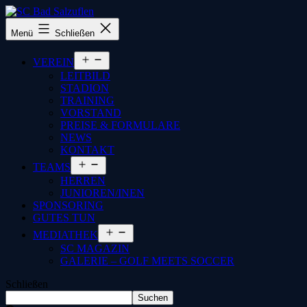
SC
Menü
Schließen
Bad
Salzuflen
Menü
VEREIN
öffnen
LEITBILD
STADION
TRAINING
VORSTAND
PREISE & FORMULARE
NEWS
KONTAKT
Menü
TEAMS
öffnen
HERREN
JUNIOREN/INEN
SPONSORING
GUTES TUN
Menü
MEDIATHEK
öffnen
SC MAGAZIN
GALERIE – GOLF MEETS SOCCER
Schließen
Suchen