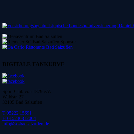
DIGITALE FANKURVE
Sport-Club von 1879 e.V.
Waldstr. 27
32105 Bad Salzuflen
T 05222 15691
H 015236812004
info@sc-badsalzuflen.de