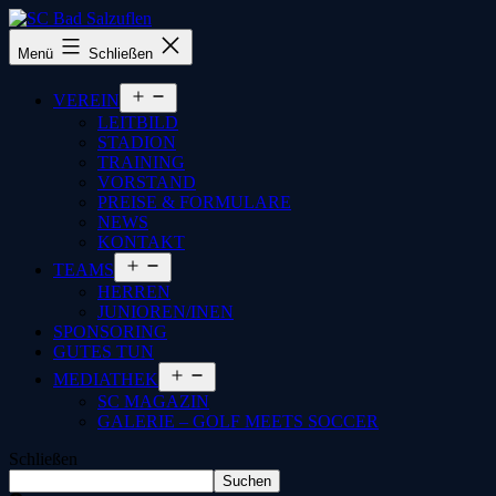
SC
Menü
Schließen
Bad
Salzuflen
Menü
VEREIN
öffnen
LEITBILD
STADION
TRAINING
VORSTAND
PREISE & FORMULARE
NEWS
KONTAKT
Menü
TEAMS
öffnen
HERREN
JUNIOREN/INEN
SPONSORING
GUTES TUN
Menü
MEDIATHEK
öffnen
SC MAGAZIN
GALERIE – GOLF MEETS SOCCER
Schließen
Suchen