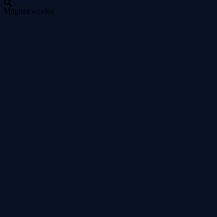
Mitglied werden
Zum
Inhalt
springen