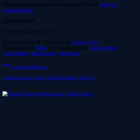
Interessierte melden sich bitte bei uns per E-Mail
info@sc-
badsalzuflen.de
Sportliche Grüße,
Der Sport-Club von 1879 e.V.
Veröffentlicht am
8. Mai 2026
Von
Sascha Trenti
Kategorisiert als
News
Verschlagwortet mit
Bad Salzuflen
,
Jugendtrainer
,
Trainersuche
,
Tue Gutes
Beitragsnavigation
Vorheriger Beitrag
Gemeinsam am Tisch. Gemeinsam für den SC.