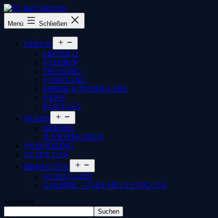
SC
Menü
Schließen
Bad
Salzuflen
Menü
VEREIN
öffnen
LEITBILD
STADION
TRAINING
VORSTAND
PREISE & FORMULARE
NEWS
KONTAKT
Menü
TEAMS
öffnen
HERREN
JUNIOREN/INEN
SPONSORING
GUTES TUN
Menü
MEDIATHEK
öffnen
SC MAGAZIN
GALERIE – GOLF MEETS SOCCER
Schließen
Suchen