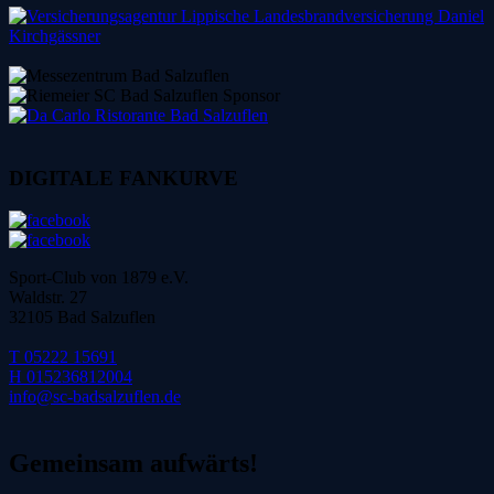
DIGITALE FANKURVE
Sport-Club von 1879 e.V.
Waldstr. 27
32105 Bad Salzuflen
T 05222 15691
H 015236812004
info@sc-badsalzuflen.de
Gemeinsam aufwärts!