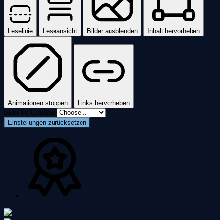
Leselinie
Leseansicht
Bilder ausblenden
Inhalt hervorheben
Animationen stoppen
Links hervorheben
Skip To Content
Einstellungen zurücksetzen