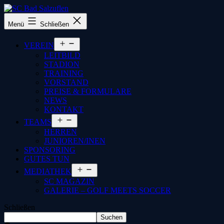
SC
Menü
Schließen
Bad
Salzuflen
Menü
VEREIN
öffnen
LEITBILD
STADION
TRAINING
VORSTAND
PREISE & FORMULARE
NEWS
KONTAKT
Menü
TEAMS
öffnen
HERREN
JUNIOREN/INEN
SPONSORING
GUTES TUN
Menü
MEDIATHEK
öffnen
SC MAGAZIN
GALERIE – GOLF MEETS SOCCER
Schließen
Suchen