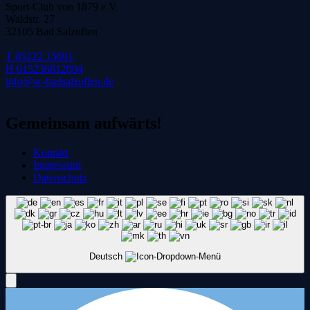
Sport-Club von 1879 e.V.
Waldstr. 27
32105 Bad Salzuflen
T 05222 15691
H 015236812004
info@sc-badsalzuflen.de
Gemeinsam aufwärts!
Kontakt
Impressum
Datenschutz
Deutsch