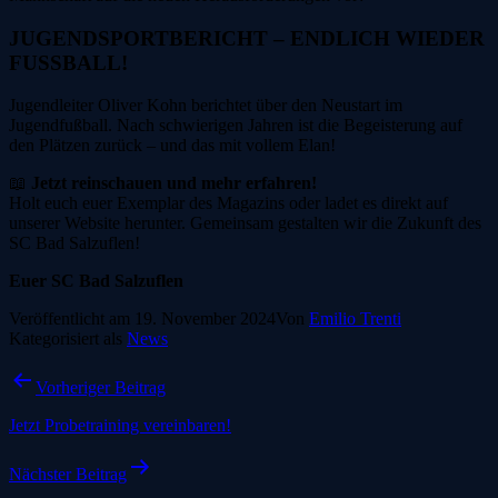
JUGENDSPORTBERICHT – ENDLICH WIEDER
FUSSBALL!
Jugendleiter Oliver Kohn berichtet über den Neustart im
Jugendfußball. Nach schwierigen Jahren ist die Begeisterung auf
den Plätzen zurück – und das mit vollem Elan!
📖
Jetzt reinschauen und mehr erfahren!
Holt euch euer Exemplar des Magazins oder ladet es direkt auf
unserer Website herunter. Gemeinsam gestalten wir die Zukunft des
SC Bad Salzuflen!
Euer SC Bad Salzuflen
Veröffentlicht am
19. November 2024
Von
Emilio Trenti
Kategorisiert als
News
Beitragsnavigation
Vorheriger Beitrag
Jetzt Probetraining vereinbaren!
Nächster Beitrag