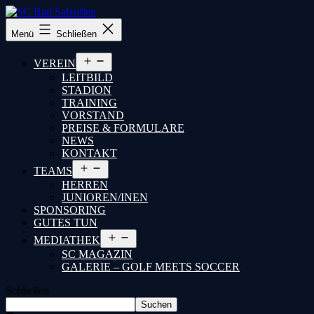
SC
Menü
Schließen
Bad
Salzuflen
Menü
VEREIN
öffnen
LEITBILD
STADION
TRAINING
VORSTAND
PREISE & FORMULARE
NEWS
KONTAKT
Menü
TEAMS
öffnen
HERREN
JUNIOREN/INEN
SPONSORING
GUTES TUN
Menü
MEDIATHEK
öffnen
SC MAGAZIN
GALERIE – GOLF MEETS SOCCER
Schließen
Suchen