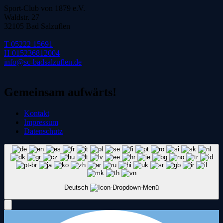
Sport-Club von 1879 e.V.
Waldstr. 27
32105 Bad Salzuflen
T 05222 15691
H 015236812004
info@sc-badsalzuflen.de
Gemeinsam aufwärts!
Kontakt
Impressum
Datenschutz
Deutsch