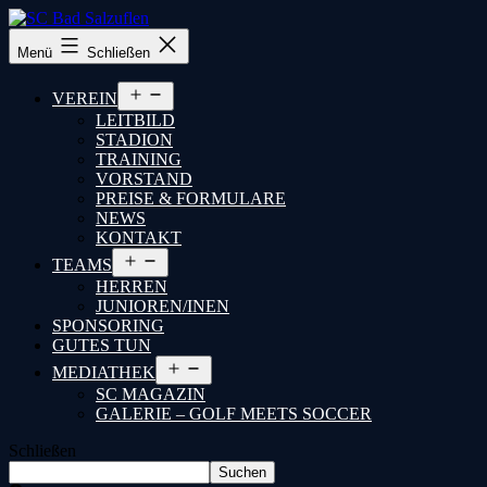
SC
Menü
Schließen
Bad
Salzuflen
Menü
VEREIN
öffnen
LEITBILD
STADION
TRAINING
VORSTAND
PREISE & FORMULARE
NEWS
KONTAKT
Menü
TEAMS
öffnen
HERREN
JUNIOREN/INEN
SPONSORING
GUTES TUN
Menü
MEDIATHEK
öffnen
SC MAGAZIN
GALERIE – GOLF MEETS SOCCER
Schließen
Suchen