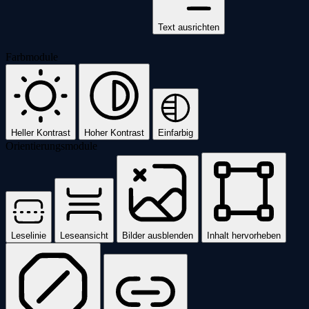
Text ausrichten
Farbmodule
Heller Kontrast
Hoher Kontrast
Einfarbig
Orientierungsmodule
Leselinie
Leseansicht
Bilder ausblenden
Inhalt hervorheben