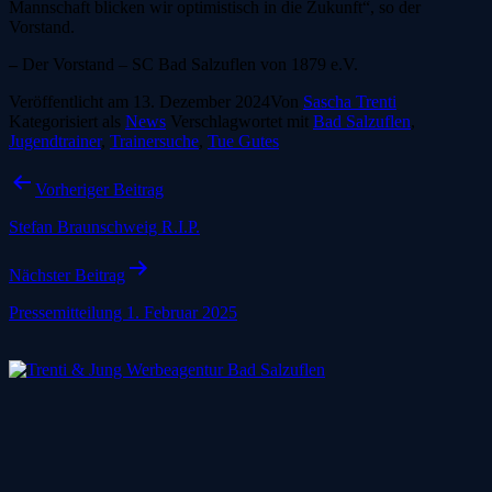
Mannschaft blicken wir optimistisch in die Zukunft“, so der
Vorstand.
–
Der Vorstand – SC Bad Salzuflen von 1879 e.V.
Veröffentlicht am
13. Dezember 2024
Von
Sascha Trenti
Kategorisiert als
News
Verschlagwortet mit
Bad Salzuflen
,
Jugendtrainer
,
Trainersuche
,
Tue Gutes
Beitragsnavigation
Vorheriger Beitrag
Stefan Braunschweig R.I.P.
Nächster Beitrag
Pressemitteilung 1. Februar 2025