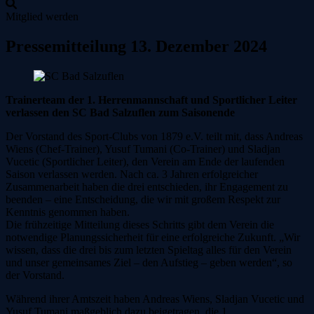
Mitglied werden
Zum
Pressemitteilung 13. Dezember 2024
Inhalt
springen
Trainerteam der 1. Herrenmannschaft und Sportlicher Leiter
verlassen den SC Bad Salzuflen zum Saisonende
Der Vorstand des Sport-Clubs von 1879 e.V. teilt mit, dass Andreas
Wiens (Chef-Trainer), Yusuf Tumani (Co-Trainer) und Sladjan
Vucetic (Sportlicher Leiter), den Verein am Ende der laufenden
Saison verlassen werden. Nach ca. 3 Jahren erfolgreicher
Zusammenarbeit haben die drei entschieden, ihr Engagement zu
beenden – eine Entscheidung, die wir mit großem Respekt zur
Kenntnis genommen haben.
Die frühzeitige Mitteilung dieses Schritts gibt dem Verein die
notwendige Planungssicherheit für eine erfolgreiche Zukunft. „Wir
wissen, dass die drei bis zum letzten Spieltag alles für den Verein
und unser gemeinsames Ziel – den Aufstieg – geben werden“, so
der Vorstand.
Während ihrer Amtszeit haben Andreas Wiens, Sladjan Vucetic und
Yusuf Tumani maßgeblich dazu beigetragen, die 1.