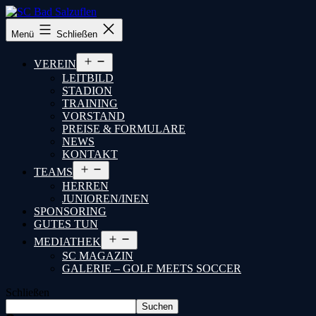
SC
Menü
Schließen
Bad
Salzuflen
Menü
VEREIN
öffnen
LEITBILD
STADION
TRAINING
VORSTAND
PREISE & FORMULARE
NEWS
KONTAKT
Menü
TEAMS
öffnen
HERREN
JUNIOREN/INEN
SPONSORING
GUTES TUN
Menü
MEDIATHEK
öffnen
SC MAGAZIN
GALERIE – GOLF MEETS SOCCER
Schließen
Suchen