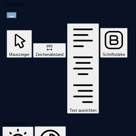
Standard
Mauszeiger
Zeichenabstand
Schriftstärke
Text ausrichten
Farbmodule