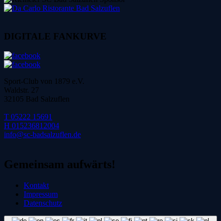
DIGITALE FANKURVE
Sport-Club von 1879 e.V.
Waldstr. 27
32105 Bad Salzuflen
T 05222 15691
H 015236812004
info@sc-badsalzuflen.de
Gemeinsam aufwärts!
Kontakt
Impressum
Datenschutz