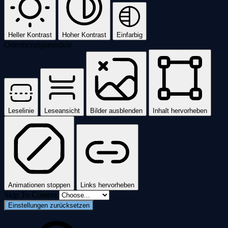
Heller Kontrast
Hoher Kontrast
Einfarbig
Orientierungsmodule
Leselinie
Leseansicht
Bilder ausblenden
Inhalt hervorheben
Animationen stoppen
Links hervorheben
Skip To Content
Einstellungen zurücksetzen